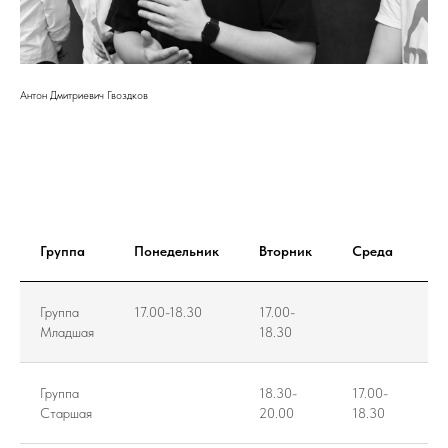
Антон Дмитриевич Гвоздков
Группа
Понедельник
Вторник
Среда
Че
Группа
17.00-18.30
17.00-
17
Младшая
18.30
18
Группа
18.30-
17.00-
Старшая
20.00
18.30