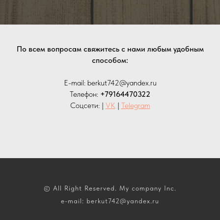
По всем вопросам свяжитесь с нами любым удобным
способом:
E-mail: berkut742@yandex.ru
Телефон:
+79164470322
Соцсети: |
VK
|
Telegram
© All Right Reserved. My company Inc.
e-mail: berkut742@yandex.ru